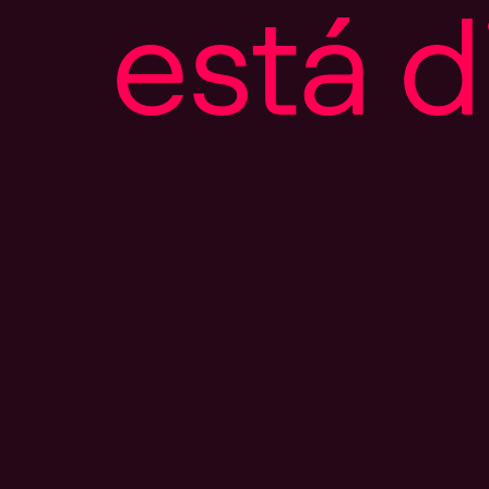
e
s
t
á
d