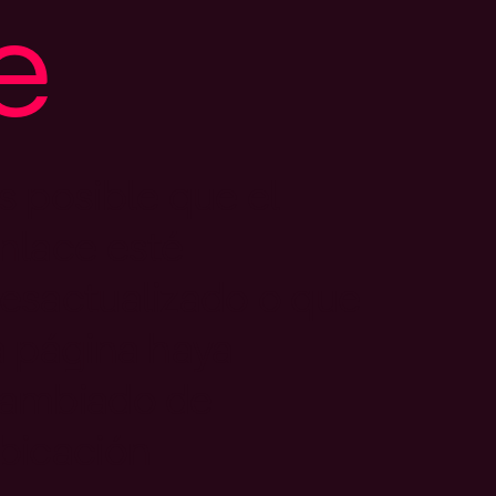
e
s posible que el
nlace esté
esactualizado o que
a página haya
ambiado de
bicación