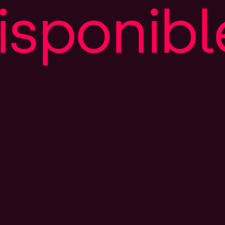
i
s
p
o
n
i
b
l
E
e
d
l
c
u