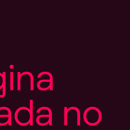
g
i
n
a
a
d
a
n
o