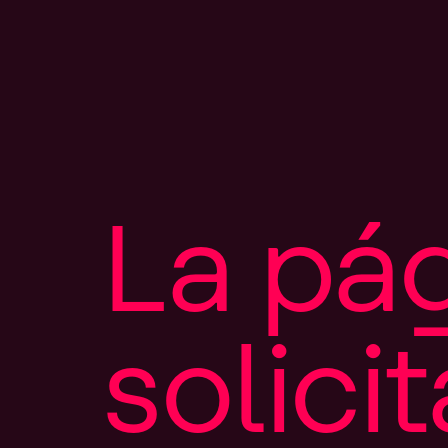
L
a
p
á
s
o
l
i
c
i
t