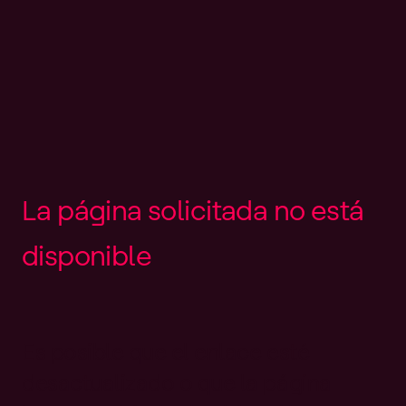
L
a
p
á
g
i
n
a
s
o
l
i
c
i
t
a
d
a
n
o
e
s
t
á
d
i
s
p
o
n
i
b
l
e
Es posible que el enlace esté
desactualizado o que la página