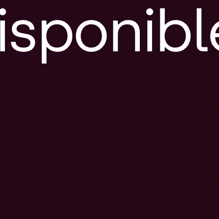
isponibl
E
e
d
l
c
u