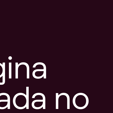
gina
tada no