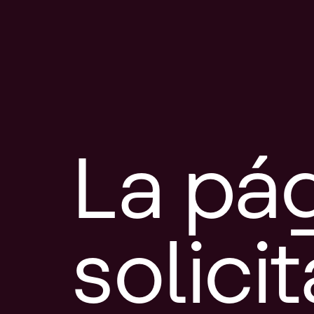
La pá
solici