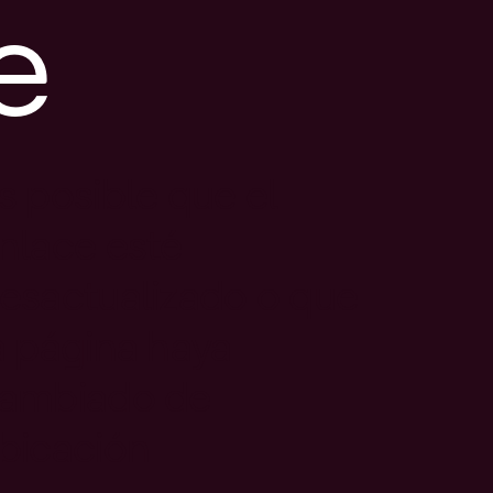
e
s posible que el
nlace esté
esactualizado o que
a página haya
ambiado de
bicación