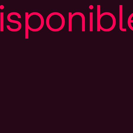
i
s
p
o
n
i
b
l
E
e
d
l
c
u