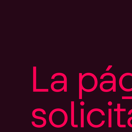
L
a
p
á
s
o
l
i
c
i
t