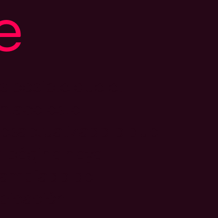
e
s posible que el
nlace esté
esactualizado o que
a página haya
ambiado de
bicación