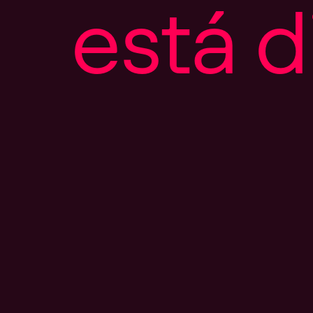
e
s
t
á
d