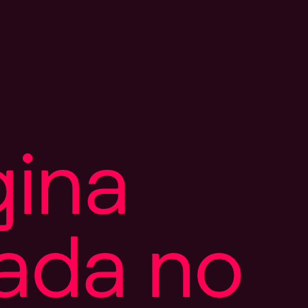
g
i
n
a
a
d
a
n
o