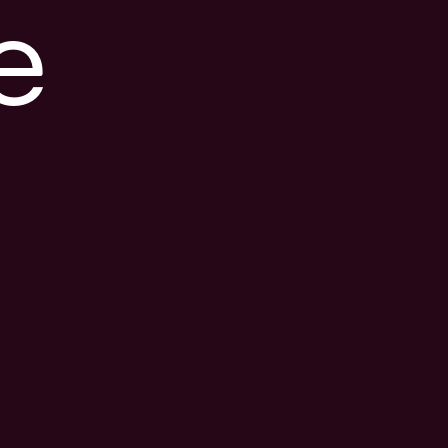
e
s posible que el
nlace esté
esactualizado o que
a página haya
ambiado de
bicación