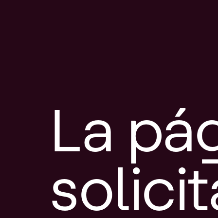
La pá
solici