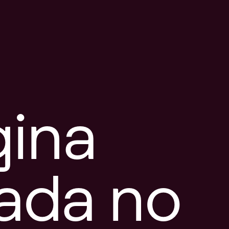
gina
tada no