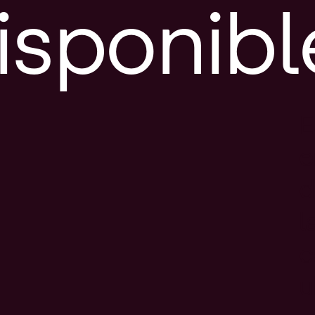
isponibl
E
e
d
l
c
u