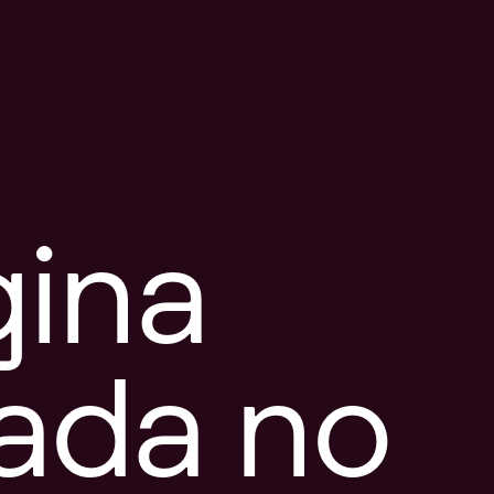
gina
tada no