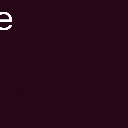
e
s posible que el
nlace esté
esactualizado o que
a página haya
ambiado de
bicación