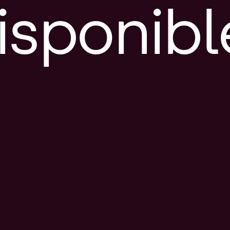
isponibl
E
e
d
l
c
u