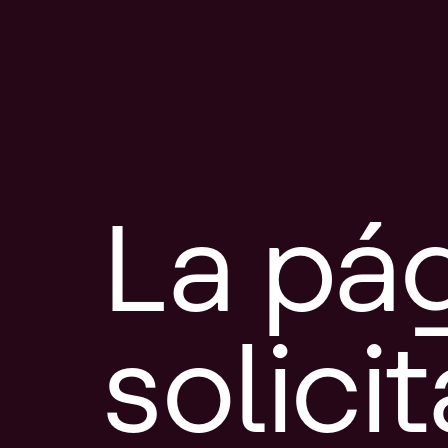
La pá
solici