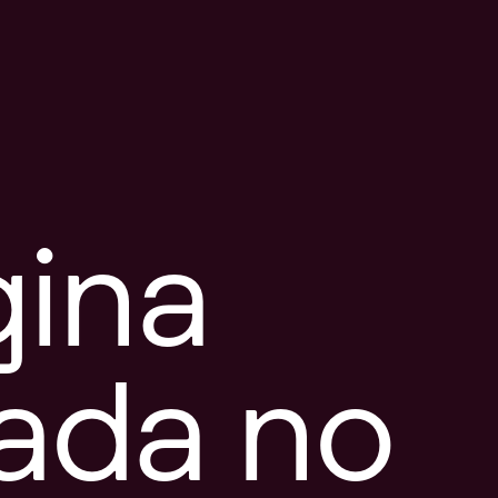
gina
tada no