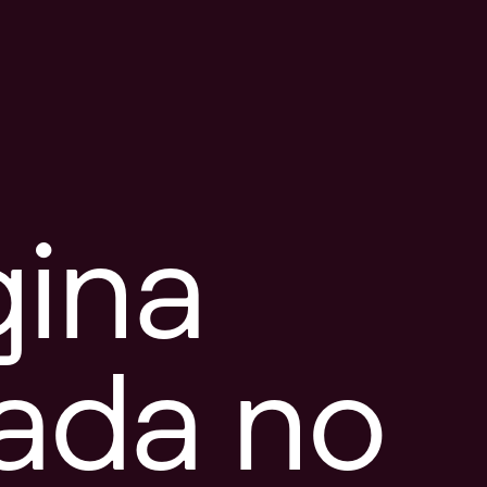
gina
tada no