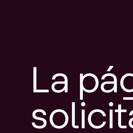
La pá
solici