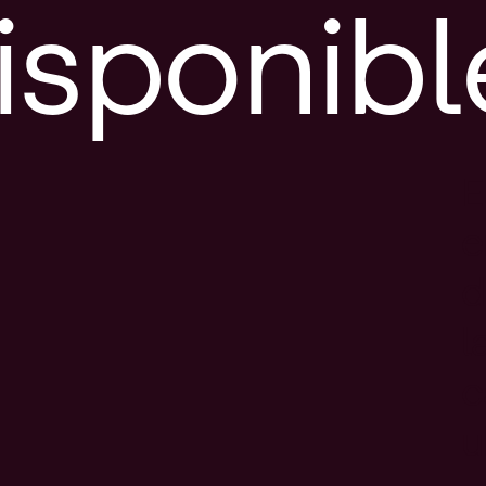
isponibl
E
e
d
l
c
u