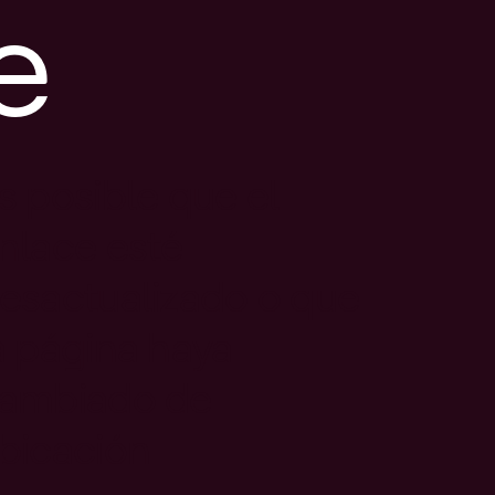
e
s posible que el
nlace esté
esactualizado o que
a página haya
ambiado de
bicación