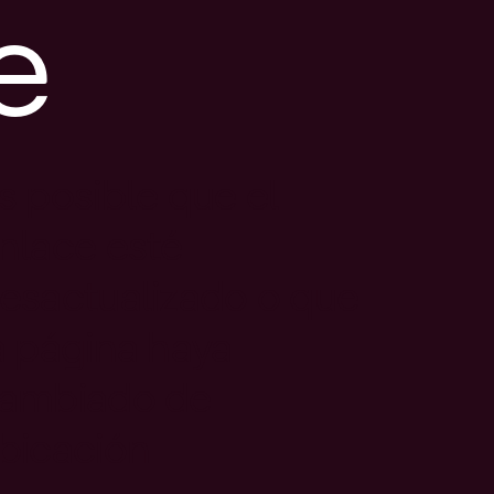
e
s posible que el
nlace esté
esactualizado o que
a página haya
ambiado de
bicación