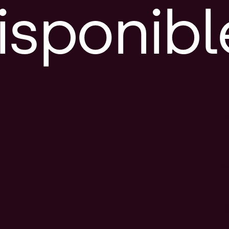
isponibl
E
e
d
l
c
u