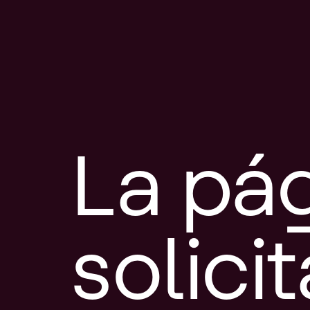
La pá
solici