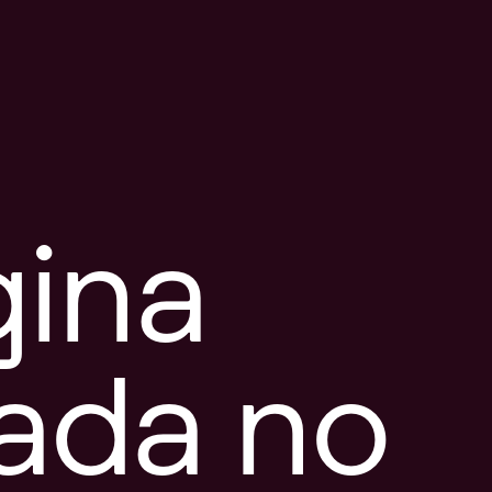
gina
tada no