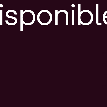
isponibl
E
e
d
l
c
u