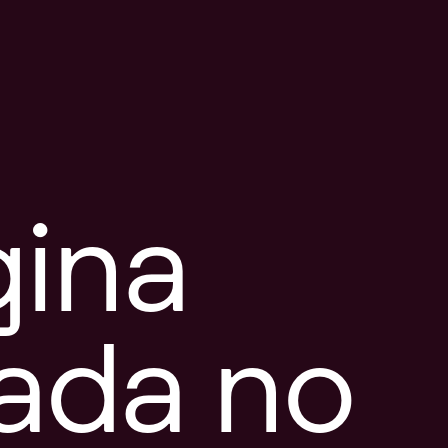
gina
tada no