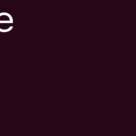
e
s posible que el
nlace esté
esactualizado o que
a página haya
ambiado de
bicación