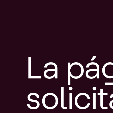
La pá
solici