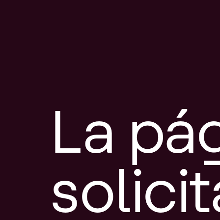
La pá
solici