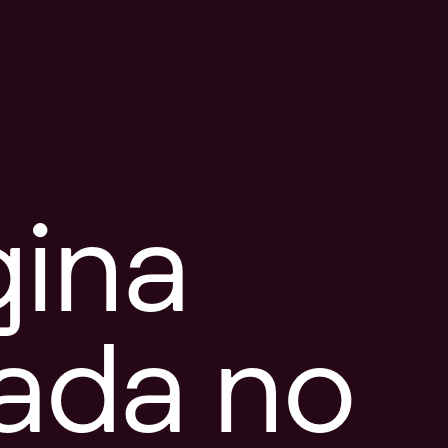
gina
tada no