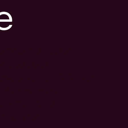
e
s posible que el
nlace esté
esactualizado o que
a página haya
ambiado de
bicación