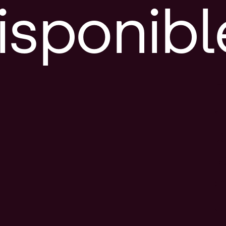
isponibl
E
e
d
l
c
u