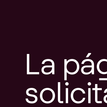
La pá
solici