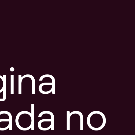
gina
tada no