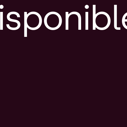
isponibl
E
e
d
l
c
u