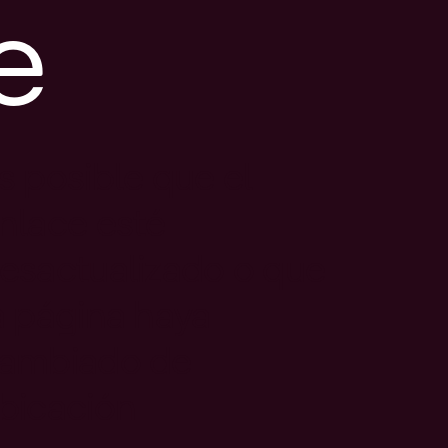
e
s posible que el
nlace esté
esactualizado o que
a página haya
ambiado de
bicación