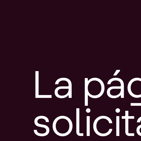
La pá
solici