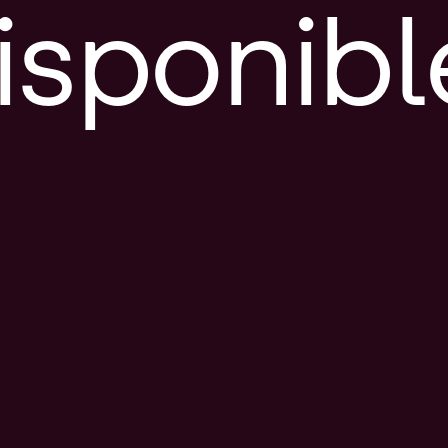
isponibl
E
e
d
l
c
u