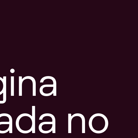
gina
tada no