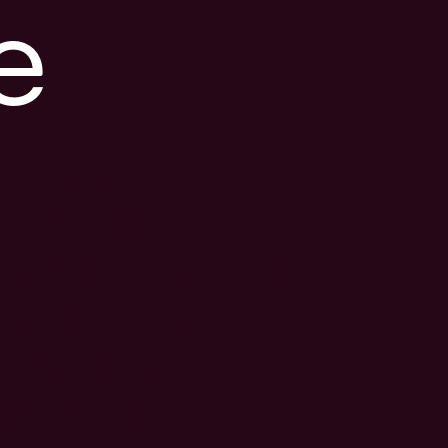
e
s posible que el
nlace esté
esactualizado o que
a página haya
ambiado de
bicación