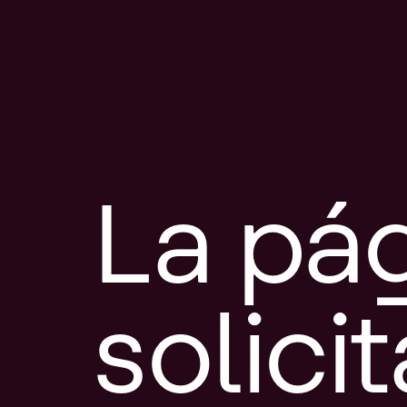
La pá
solici