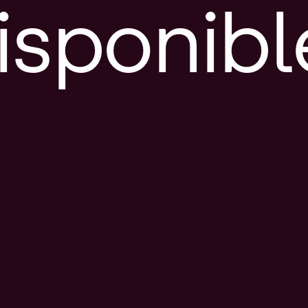
isponibl
E
e
d
l
c
u