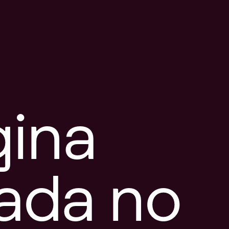
gina
tada no