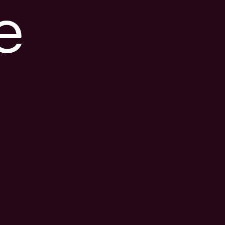
e
s posible que el
nlace esté
esactualizado o que
a página haya
ambiado de
bicación