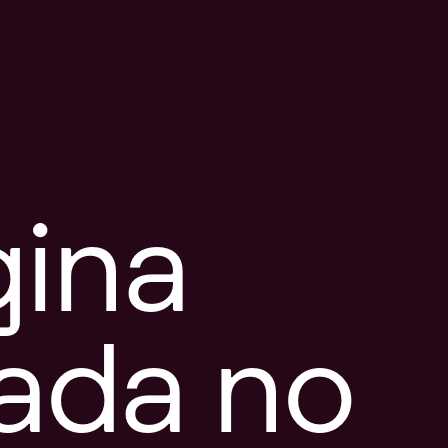
gina
tada no