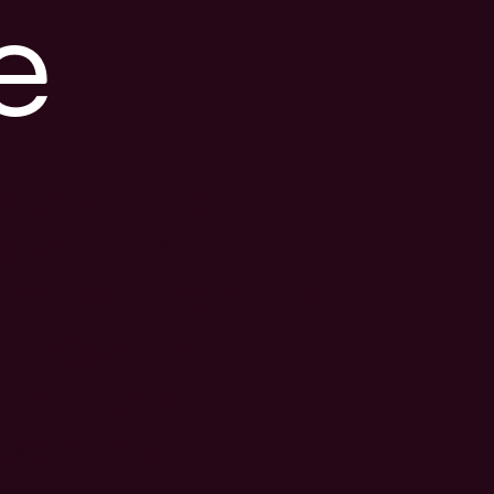
e
s posible que el
nlace esté
esactualizado o que
a página haya
ambiado de
bicación