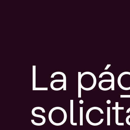
La pá
solici