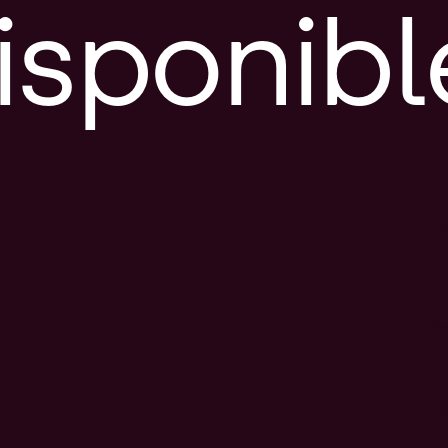
isponibl
E
e
d
l
c
u