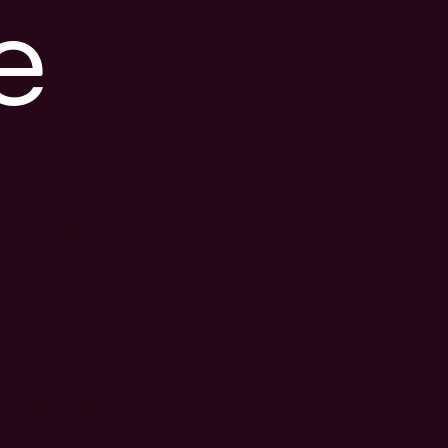
e
s posible que el
nlace esté
esactualizado o que
a página haya
ambiado de
bicación