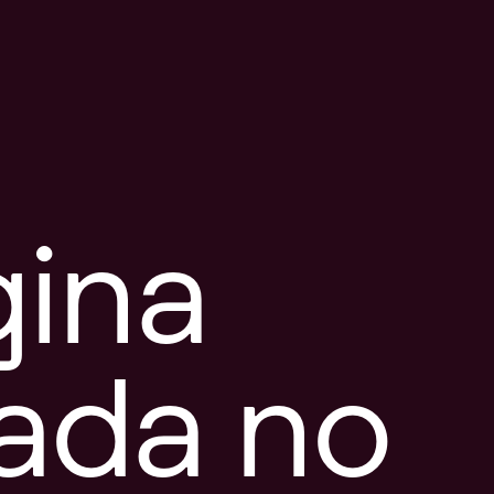
gina
tada no