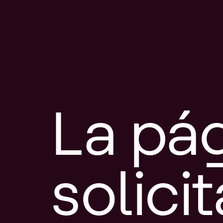
La pá
solici