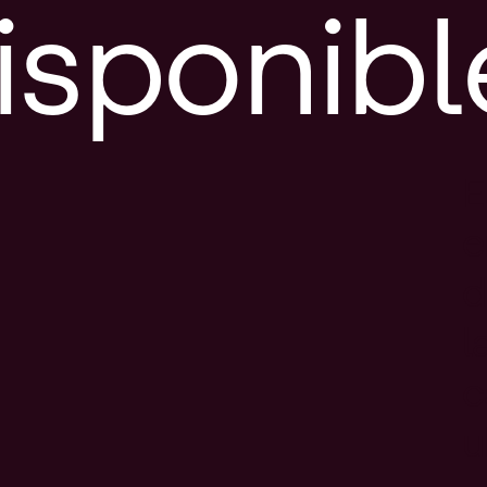
isponibl
E
e
d
l
c
u