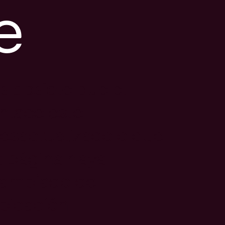
e
s posible que el
nlace esté
esactualizado o que
a página haya
ambiado de
bicación