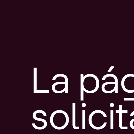
La pá
solici