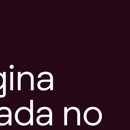
gina
tada no