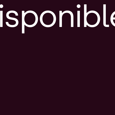
isponibl
E
e
d
l
c
u