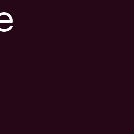
e
s posible que el
nlace esté
esactualizado o que
a página haya
ambiado de
bicación