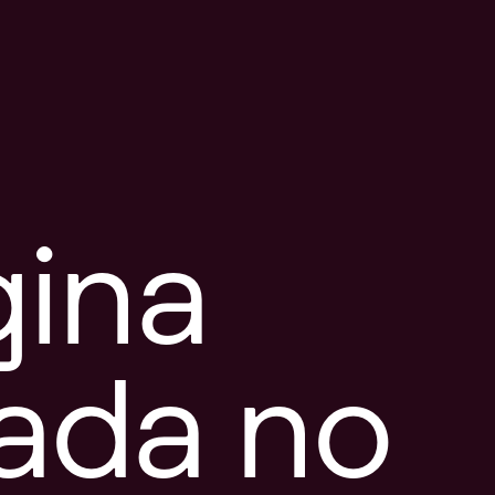
gina
tada no