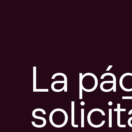
La pá
solici