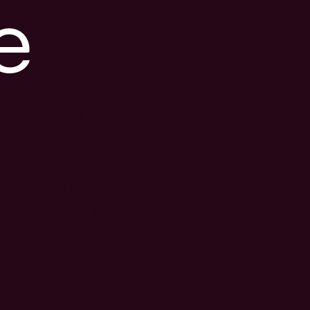
e
s posible que el
nlace esté
esactualizado o que
a página haya
ambiado de
bicación