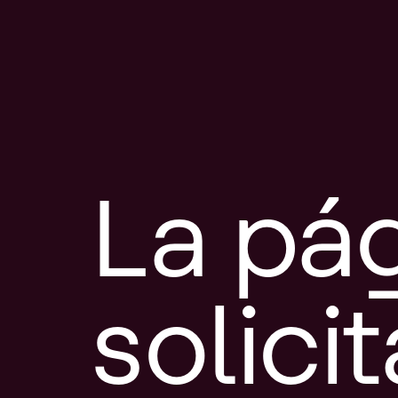
La pá
solici