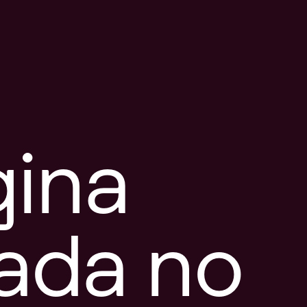
gina
tada no