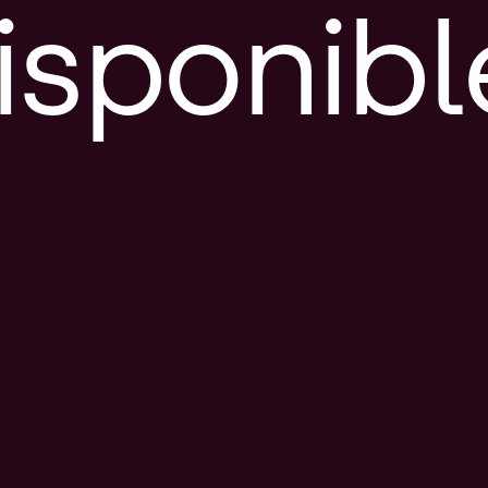
isponibl
E
e
d
l
c
u