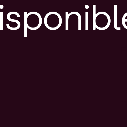
isponibl
E
e
d
l
c
u