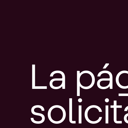
La pá
solici