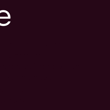
e
s posible que el
nlace esté
esactualizado o que
a página haya
ambiado de
bicación