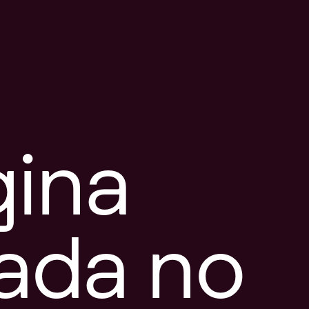
gina
tada no