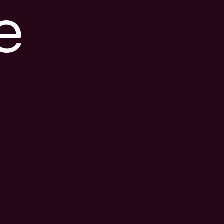
e
s posible que el
nlace esté
esactualizado o que
a página haya
ambiado de
bicación