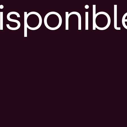
isponibl
E
e
d
l
c
u