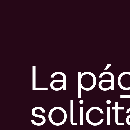
La pá
solici