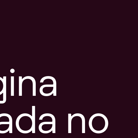
gina
tada no