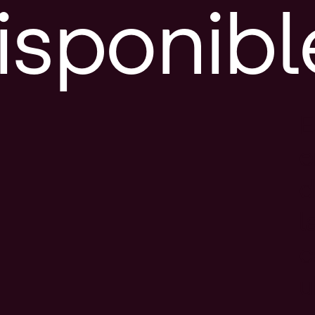
isponibl
E
e
d
l
c
u