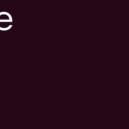
e
s posible que el
nlace esté
esactualizado o que
a página haya
ambiado de
bicación