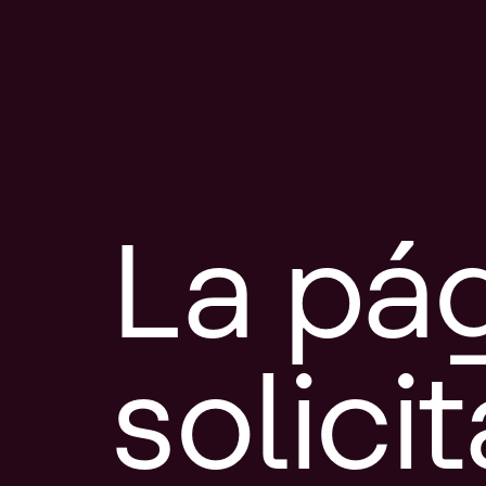
La pá
solici