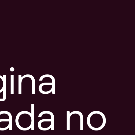
gina
tada no