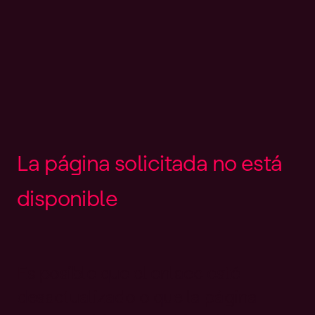
L
a
p
á
g
i
n
a
s
o
l
i
c
i
t
a
d
a
n
o
e
s
t
á
d
i
s
p
o
n
i
b
l
e
Es posible que el enlace esté
desactualizado o que la página