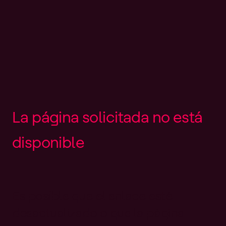
L
a
p
á
g
i
n
a
s
o
l
i
c
i
t
a
d
a
n
o
e
s
t
á
d
i
s
p
o
n
i
b
l
e
Es posible que el enlace esté
desactualizado o que la página