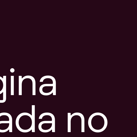
gina
tada no