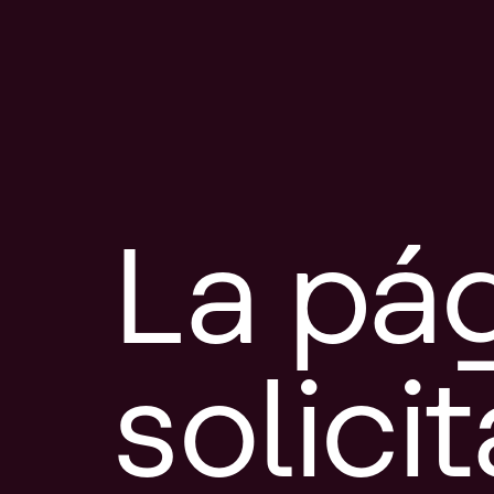
La pá
solici