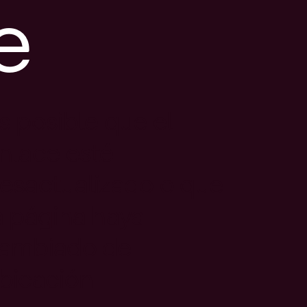
e
s posible que el
nlace esté
esactualizado o que
a página haya
ambiado de
bicación