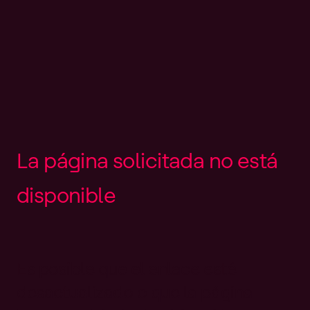
L
a
p
á
g
i
n
a
s
o
l
i
c
i
t
a
d
a
n
o
e
s
t
á
d
i
s
p
o
n
i
b
l
e
Es posible que el enlace esté
desactualizado o que la página