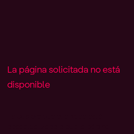
L
a
p
á
g
i
n
a
s
o
l
i
c
i
t
a
d
a
n
o
e
s
t
á
d
i
s
p
o
n
i
b
l
e
Es posible que el enlace esté
desactualizado o que la página