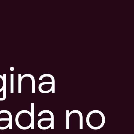
gina
tada no