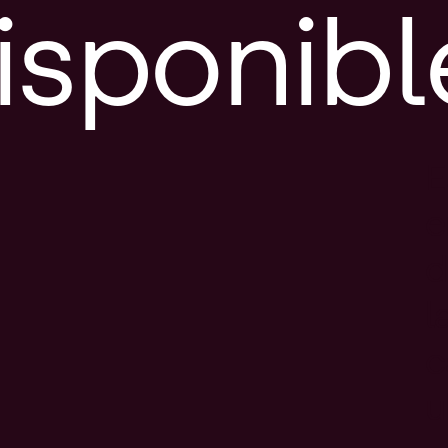
isponibl
E
e
d
l
c
u