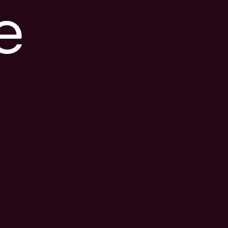
e
s posible que el
nlace esté
esactualizado o que
a página haya
ambiado de
bicación