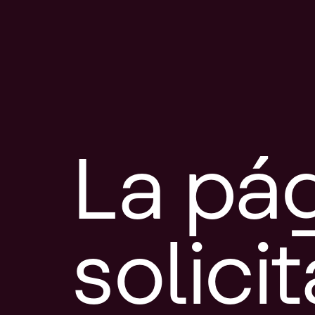
La pá
solici