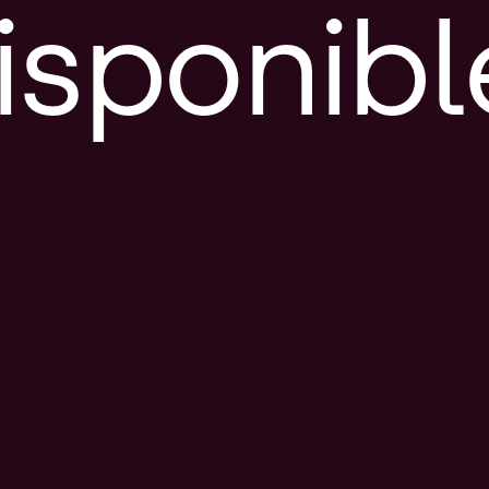
isponibl
E
e
d
l
c
u