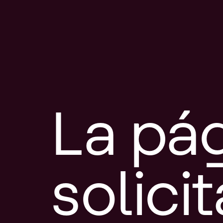
La pá
solici