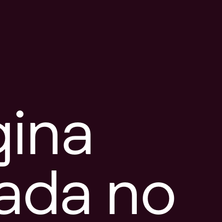
gina
tada no