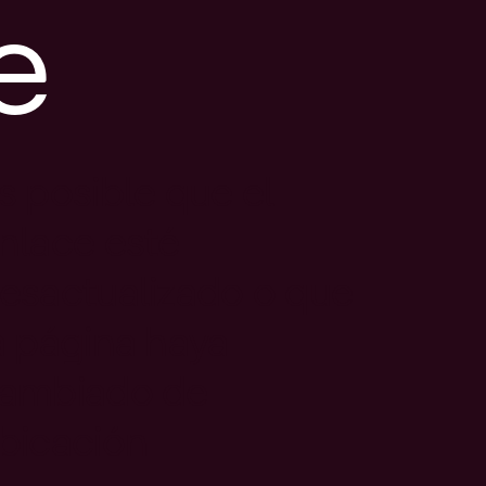
e
s posible que el
nlace esté
esactualizado o que
a página haya
ambiado de
bicación