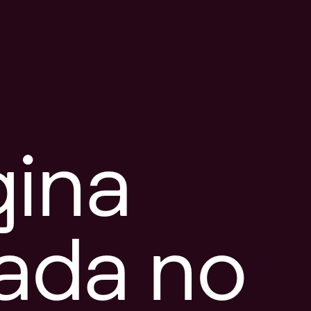
gina
tada no