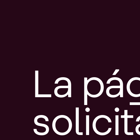
La pá
solici