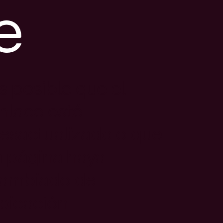
e
s posible que el
nlace esté
esactualizado o que
a página haya
ambiado de
bicación