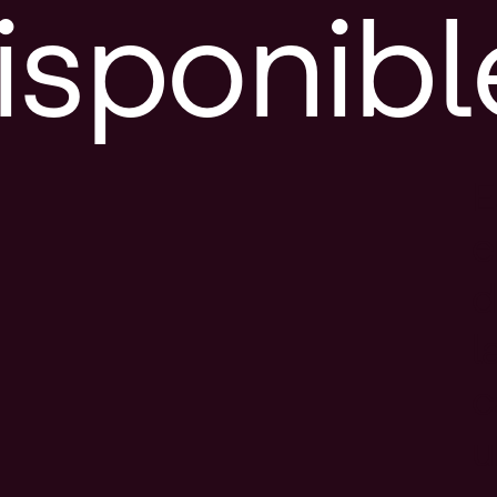
isponibl
E
e
d
l
c
u