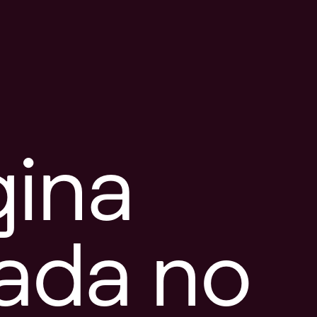
gina
tada no