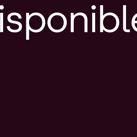
isponibl
E
e
d
l
c
u