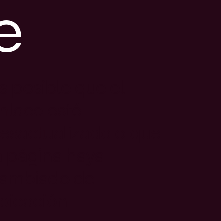
e
s posible que el
nlace esté
esactualizado o que
a página haya
ambiado de
bicación