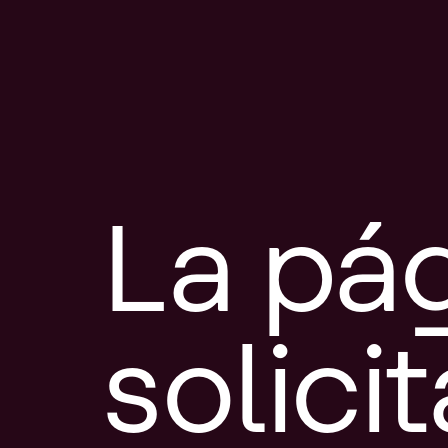
La pá
solici