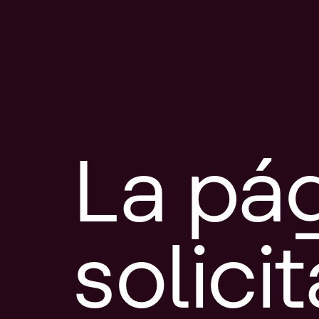
La pá
solici