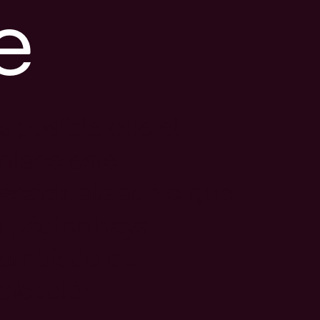
e
s posible que el
nlace esté
esactualizado o que
a página haya
ambiado de
bicación