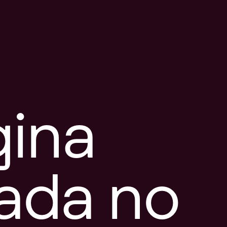
gina
tada no