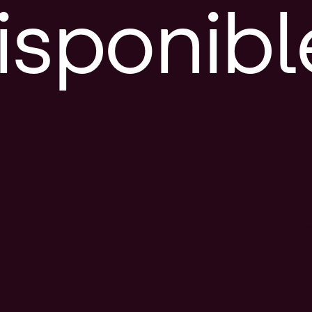
isponibl
E
e
d
l
c
u