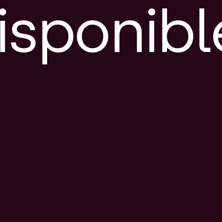
isponibl
E
e
d
l
c
u