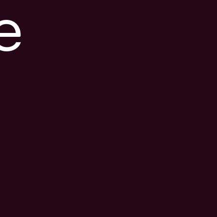
e
s posible que el
nlace esté
esactualizado o que
a página haya
ambiado de
bicación