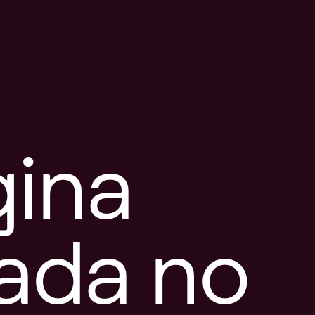
gina
tada no