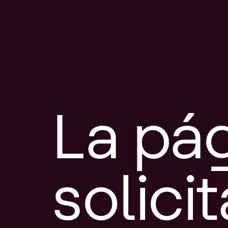
La pá
solici