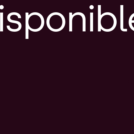
isponibl
E
e
d
l
c
u