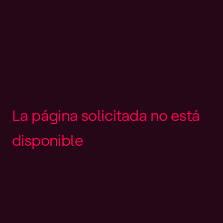
L
a
p
á
g
i
n
a
s
o
l
i
c
i
t
a
d
a
n
o
e
s
t
á
d
i
s
p
o
n
i
b
l
e
Es posible que el enlace esté
desactualizado o que la página