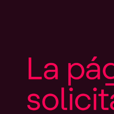
L
a
p
á
s
o
l
i
c
i
t