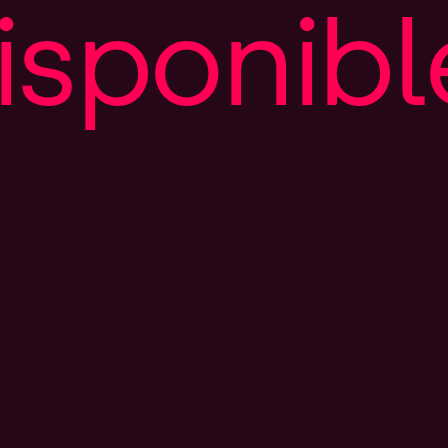
i
s
p
o
n
i
b
l
E
e
d
l
c
u