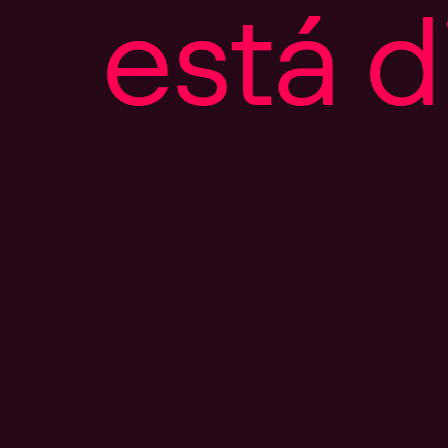
e
s
t
á
d