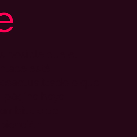
e
s posible que el
nlace esté
esactualizado o que
a página haya
ambiado de
bicación