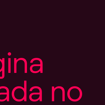
g
i
n
a
a
d
a
n
o