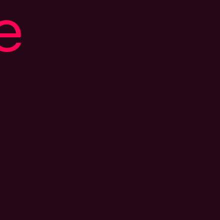
e
s posible que el
nlace esté
esactualizado o que
a página haya
ambiado de
bicación