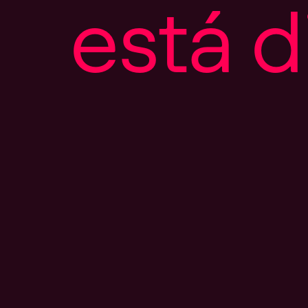
e
s
t
á
d