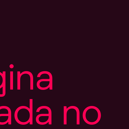
g
i
n
a
a
d
a
n
o