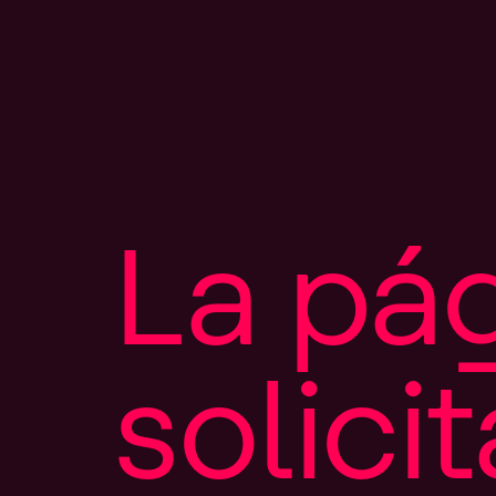
L
a
p
á
s
o
l
i
c
i
t