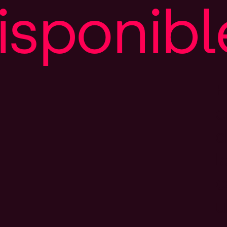
i
s
p
o
n
i
b
l
E
e
d
l
c
u