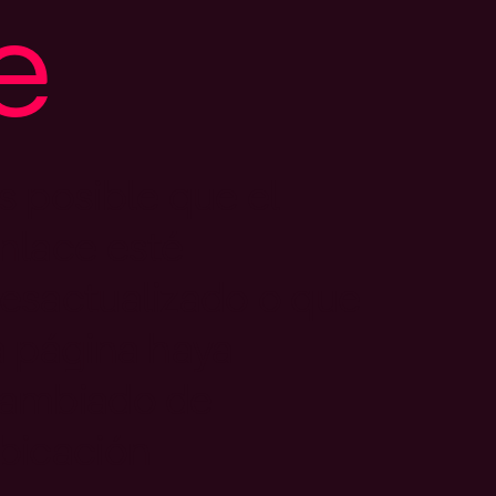
e
s posible que el
nlace esté
esactualizado o que
a página haya
ambiado de
bicación