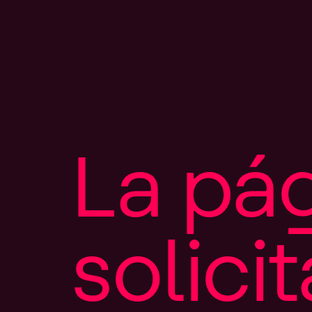
L
a
p
á
s
o
l
i
c
i
t