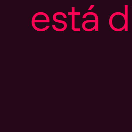
e
s
t
á
d