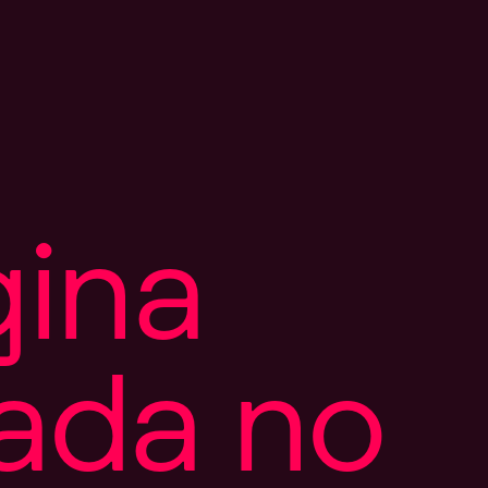
g
i
n
a
a
d
a
n
o