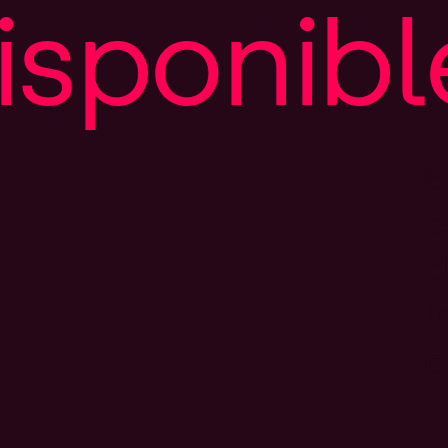
i
s
p
o
n
i
b
l
E
e
d
l
c
u